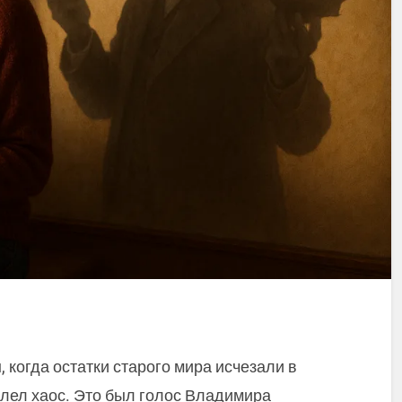
когда остатки старого мира исчезали в
олел хаос. Это был голос Владимира