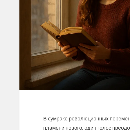
В сумраке революционных перемен, 
пламени нового, один голос преод